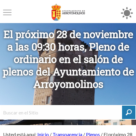
El próximo 28 de noviembre
a las 09:30 horas, Pleno de
ordinario en el salón de
plenos del Ayuntamiento de
Arroyomolinos
Usted está aquí:
Inicio
/
Transparencia
/
Plenos
/
El próximo 28