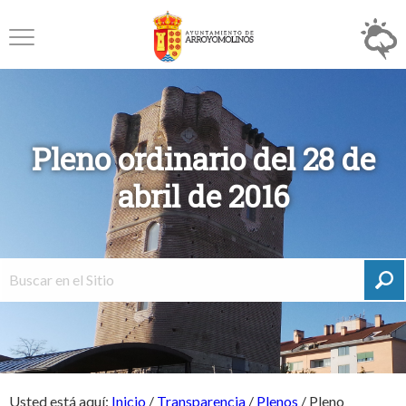
Pleno ordinario del 28 de
abril de 2016
Usted está aquí:
Inicio
/
Transparencia
/
Plenos
/
Pleno