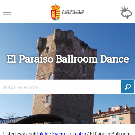
El Paraíso Ballroom Dance
Usted está aquí:
Inicio
/
Eventos
/
Teatro
/
El Paraíso Ballroom