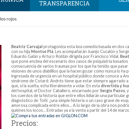
TRANSPARENCIA
los rojos
Beatriz Carvajal
protagoniza esta
loca comedia
basada en dos ca
con su hija
Montse Plá
. Les acompañarán Juanjo Cucalón y Serg
Eduardo Galán y Arturo Roldán dirigida por Francisco Vidal.
Beat
que pone encima del escenario dos casos de psiquiatría basados 
consecuencia de varios traumas por los que ha tenido que pasar 
visiones de unos diablillos que la hacen gozar como nunca lo ha p
ingresada de urgencia en un hospital público donde conoce a An
síndrome de Cotard: Andrés tiene que estar siempre agarrado a 
que, si la suelta, echa literalmente a volar. En esta
divertida y hu
del hospital, el Doctor Caballero, encarnado por
Sergio Pazos
, 
los cuerdos de la historia que entre ellos lidiarán una particular 
diagnóstico de Toñi: ¿una simple histeria o un caso grave de esq
amorosa complicada entre ellos… A lo largo de la obra nos podr
quiénes los locos… Entradas ya a la venta a partir del 14 de marz
Precios: