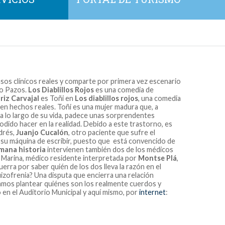
sos clínicos reales y comparte por primera vez escenario
io Pazos.
Los Diablillos Rojos
es una comedia de
riz Carvajal
es Toñi en
Los diablillos rojos
, una comedia
en hechos reales. Toñi es una mujer madura que, a
a lo largo de su vida, padece unas sorprendentes
odido hacer en la realidad. Debido a este trastorno, es
drés,
Juanjo Cucalón
, otro paciente que sufre el
su máquina de escribir, puesto que está convencido de
mana historia
intervienen también dos de los médicos
y Marina, médico residente interpretada por
Montse Plá
,
guerra por saber quién de los dos lleva la razón en el
uizofrenia? Una disputa que encierra una relación
íamos plantear quiénes son los realmente cuerdos y
o en el Auditorio Municipal y aquí mismo, por
internet
: