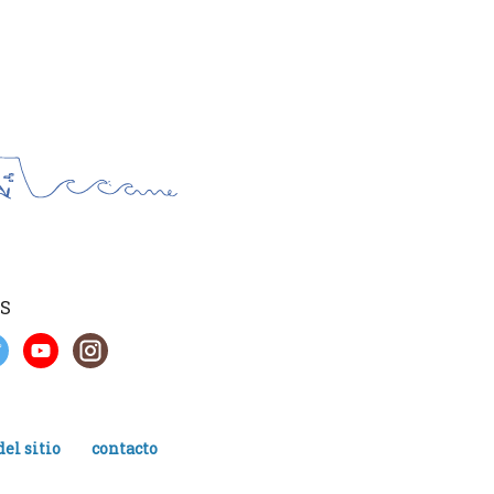
S
el sitio
contacto