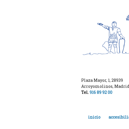
Plaza Mayor, 1
,
28939
Arroyomolinos
,
Madri
Tel.
916 89 92 00
inicio
accesibil