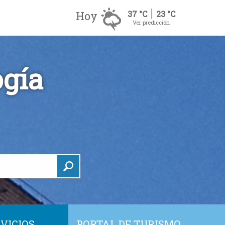
Hoy
37 °C
23 °C
Ver predicción
ogía
VICIOS
PORTAL DE TURISMO