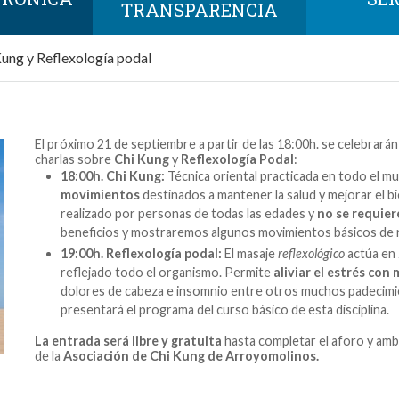
TRANSPARENCIA
Kung y Reflexología podal
El próximo 21 de septiembre a partir de las 18:00h. se celebrarán
charlas sobre
Chi Kung
y
Reflexología Podal
:
18:00h. Chi Kung:
Técnica oriental practicada en todo el m
movimientos
destinados a mantener la salud y mejorar el bi
realizado por personas de todas las edades y
no se requie
beneficios y mostraremos algunos movimientos básicos de 
19:00h. Reflexología podal:
El masaje
reflexológico
actúa en 
reflejado todo el organismo. Permite
aliviar el estrés co
dolores de cabeza e insomnio entre otros muchos padecimie
presentará el programa del curso básico de esta disciplina.
La entrada será libre y gratuita
hasta completar el aforo y am
de la
Asociación de Chi Kung de Arroyomolinos.