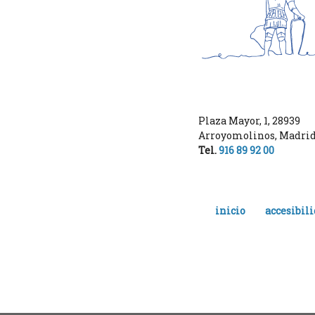
Plaza Mayor, 1
,
28939
Arroyomolinos
,
Madri
Tel.
916 89 92 00
inicio
accesibil