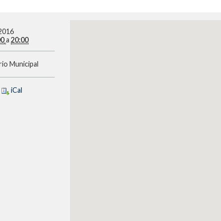
2016
00
a
20:00
io Municipal
l
iCal