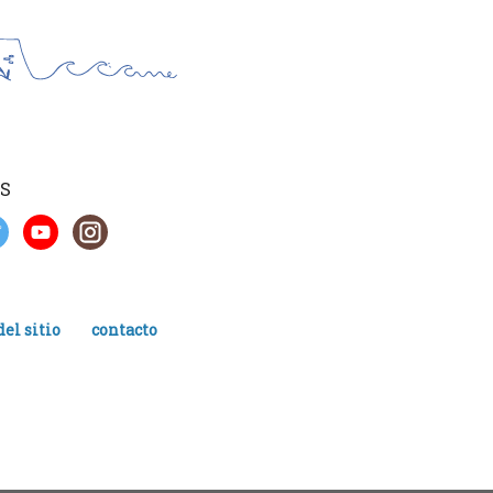
S
el sitio
contacto