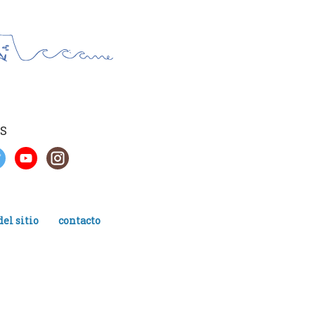
S
el sitio
contacto