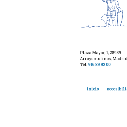
Plaza Mayor, 1
,
28939
Arroyomolinos
,
Madri
Tel.
916 89 92 00
inicio
accesibil