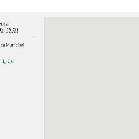
2016
00
a
19:00
eca Municipal
iCal