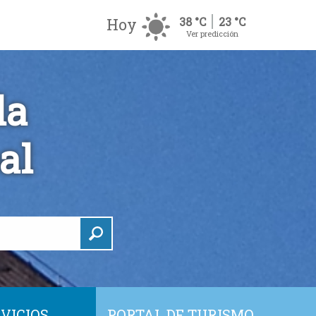
Hoy
38 °C
23 °C
Ver predicción
la
al
VICIOS
PORTAL DE TURISMO