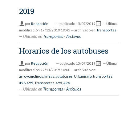
2019
por
Redacción
—
publicado
15/07/2019
—
Última
modificación
17/12/2019 19:45
— archivado en:
transportes
Ubicado en
Transportes
/
Archivos
Horarios de los autobuses
por
Redacción
—
publicado
15/07/2019
—
Última
modificación
22/11/2019 10:00
— archivado en:
arroyomolinos
,
lineas
,
autobuses
,
Urbanismo
,
transportes
,
498
,
499
,
Transportes
,
495
,
496
Ubicado en
Transportes
/
Artículos