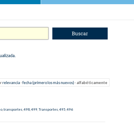
ualizada.
r
relevancia
·
fecha (primero los más nuevos)
·
alfabéticamente
mo
,
transportes
,
498
,
499
,
Transportes
,
495
,
496