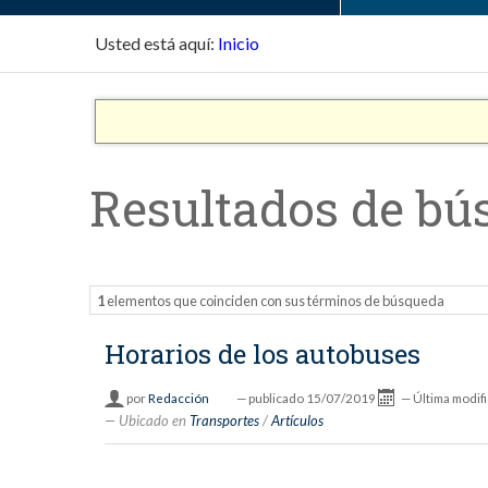
Usted está aquí:
Inicio
Resultados de bú
1
elementos que coinciden con sus términos de búsqueda
Horarios de los autobuses
por
Redacción
—
publicado
15/07/2019
—
Última modif
Ubicado en
Transportes
/
Artículos