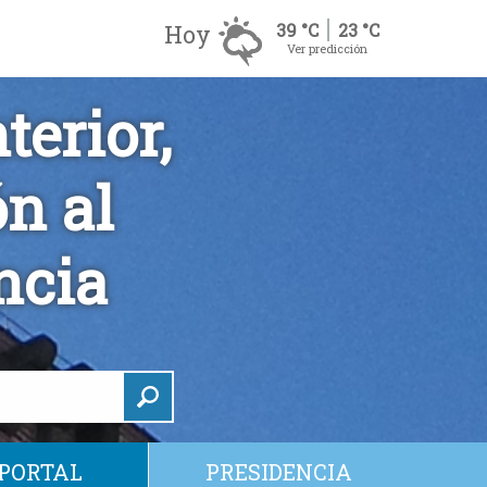
Hoy
39 °C
23 °C
Ver predicción
erior,
n al
ncia
PORTAL
PRESIDENCIA