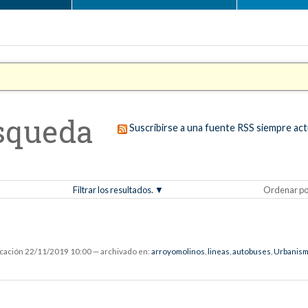
squeda
Suscribirse a una fuente RSS siempre act
Filtrar los resultados.
Ordenar po
icación
22/11/2019 10:00
— archivado en:
arroyomolinos
,
lineas
,
autobuses
,
Urbanis