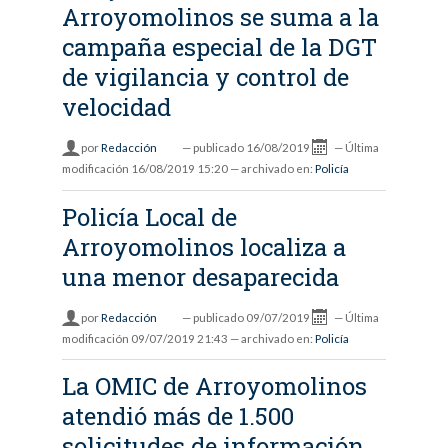
Arroyomolinos se suma a la
campaña especial de la DGT
de vigilancia y control de
velocidad
por
Redacción
—
publicado
16/08/2019
—
Última
modificación
16/08/2019 15:20
— archivado en:
Policía
Policía Local de
Arroyomolinos localiza a
una menor desaparecida
por
Redacción
—
publicado
09/07/2019
—
Última
modificación
09/07/2019 21:43
— archivado en:
Policía
La OMIC de Arroyomolinos
atendió más de 1.500
solicitudes de información