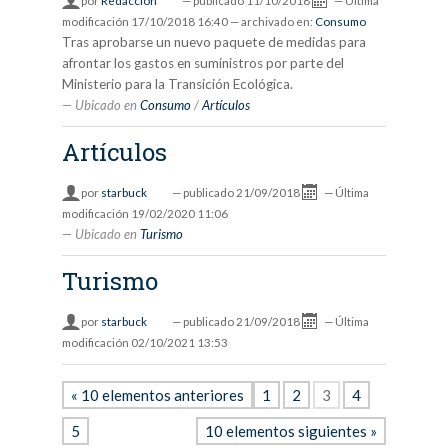
por
Redacción
—
publicado
11/10/2018
—
Última
modificación
17/10/2018 16:40
— archivado en:
Consumo
Tras aprobarse un nuevo paquete de medidas para
afrontar los gastos en suministros por parte del
Ministerio para la Transición Ecológica.
Ubicado en
Consumo
/
Artículos
Artículos
por
starbuck
—
publicado
21/09/2018
—
Última
modificación
19/02/2020 11:06
Ubicado en
Turismo
Turismo
por
starbuck
—
publicado
21/09/2018
—
Última
modificación
02/10/2021 13:53
« 10 elementos anteriores
1
2
3
4
5
10 elementos siguientes »