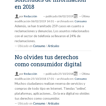
en 2018
por
Redacción
—
publicado
06/02/2019
—
Última
modificación
06/02/2019 14:01
— archivado en:
Consumo
Además, se han tramitado 259 casos en cuanto a
reclamaciones y denuncias. Los asuntos relacionados
con el sector de telefonía se llevaron el 24% de
reclamaciones.
Ubicado en
Consumo
/
Artículos
No olvides tus derechos
como consumidor digital
por
Redacción
—
publicado
25/10/2018
—
Última
modificación
25/10/2018 17:01
— archivado en:
Consumo
Muchos ciudadanos realizan reserva de servicios y
compras de todo tipo en Internet. Tiendas “online”,
plataformas, aplicaciones… En la era digital no olvides
tus derechos como consumidor.
Ubicado en
Consumo
/
Artículos