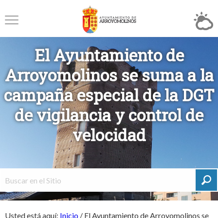
El Ayuntamiento de
Arroyomolinos se suma a la
campaña especial de la DGT
de vigilancia y control de
velocidad
Usted está aquí:
Inicio
/
El Ayuntamiento de Arroyomolinos se