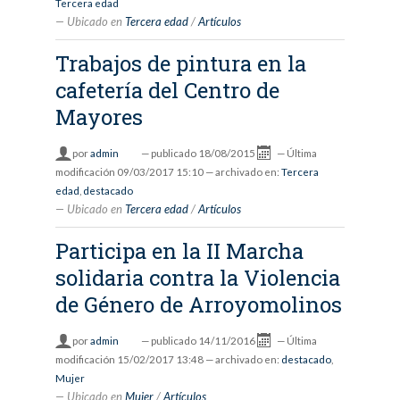
Tercera edad
Ubicado en
Tercera edad
/
Artículos
Trabajos de pintura en la
cafetería del Centro de
Mayores
por
admin
—
publicado
18/08/2015
—
Última
modificación
09/03/2017 15:10
— archivado en:
Tercera
edad
,
destacado
Ubicado en
Tercera edad
/
Artículos
Participa en la II Marcha
solidaria contra la Violencia
de Género de Arroyomolinos
por
admin
—
publicado
14/11/2016
—
Última
modificación
15/02/2017 13:48
— archivado en:
destacado
,
Mujer
Ubicado en
Mujer
/
Artículos