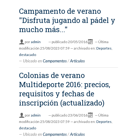
Campamento de verano
"Disfruta jugando al pádel y
mucho más..."
por
admin
—
publicado
20/05/2016
—
Última
modificación
25/08/2023 07:59
— archivado en:
Deportes
,
destacado
Ubicado en
Campamentos
/
Artículos
Colonias de verano
Multideporte 2016: precios,
requisitos y fechas de
inscripción (actualizado)
por
admin
—
publicado
23/06/2016
—
Última
modificación
25/08/2023 07:59
— archivado en:
Deportes
,
destacado
Ubicado en
Campamentos
/
Artículos