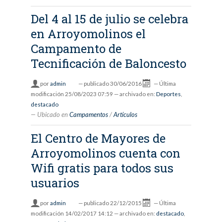
Del 4 al 15 de julio se celebra
en Arroyomolinos el
Campamento de
Tecnificación de Baloncesto
por
admin
—
publicado
30/06/2016
—
Última
modificación
25/08/2023 07:59
— archivado en:
Deportes
,
destacado
Ubicado en
Campamentos
/
Artículos
El Centro de Mayores de
Arroyomolinos cuenta con
Wifi gratis para todos sus
usuarios
por
admin
—
publicado
22/12/2015
—
Última
modificación
14/02/2017 14:12
— archivado en:
destacado
,