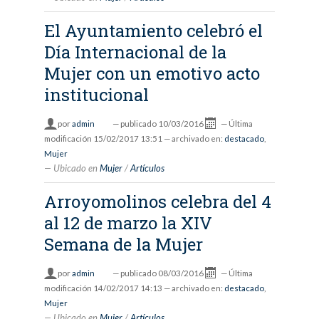
El Ayuntamiento celebró el
Día Internacional de la
Mujer con un emotivo acto
institucional
por
admin
—
publicado
10/03/2016
—
Última
modificación
15/02/2017 13:51
— archivado en:
destacado
,
Mujer
Ubicado en
Mujer
/
Artículos
Arroyomolinos celebra del 4
al 12 de marzo la XIV
Semana de la Mujer
por
admin
—
publicado
08/03/2016
—
Última
modificación
14/02/2017 14:13
— archivado en:
destacado
,
Mujer
Ubicado en
Mujer
/
Artículos