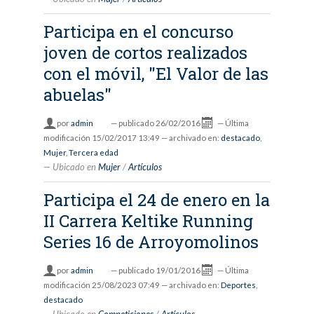
Participa en el concurso
joven de cortos realizados
con el móvil, "El Valor de las
abuelas"
por
admin
—
publicado
26/02/2016
—
Última
modificación
15/02/2017 13:49
— archivado en:
destacado
,
Mujer
,
Tercera edad
Ubicado en
Mujer
/
Artículos
Participa el 24 de enero en la
II Carrera Keltike Running
Series 16 de Arroyomolinos
por
admin
—
publicado
19/01/2016
—
Última
modificación
25/08/2023 07:49
— archivado en:
Deportes
,
destacado