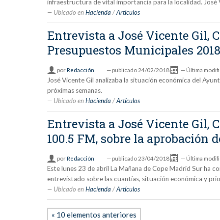
infraestructura de vital importancia para la localidad. José
Ubicado en
Hacienda
/
Artículos
Entrevista a José Vicente Gil, 
Presupuestos Municipales 201
por
Redacción
—
publicado
24/02/2018
—
Última modif
José Vicente Gil analizaba la situación económica del Ayu
próximas semanas.
Ubicado en
Hacienda
/
Artículos
Entrevista a José Vicente Gil,
100.5 FM, sobre la aprobación 
por
Redacción
—
publicado
23/04/2018
—
Última modif
Este lunes 23 de abril La Mañana de Cope Madrid Sur ha co
entrevistado sobre las cuantías, situación económica y pr
Ubicado en
Hacienda
/
Artículos
« 10 elementos anteriores