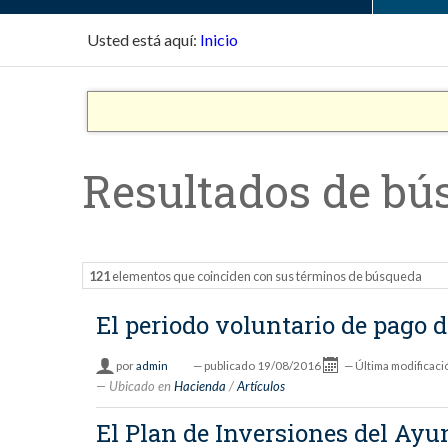
Usted está aquí:
Inicio
Resultados de bú
121
elementos que coinciden con sus términos de búsqueda
El periodo voluntario de pago 
por
admin
—
publicado
19/08/2016
—
Última modificaci
Ubicado en
Hacienda
/
Artículos
El Plan de Inversiones del Ayu