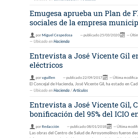
Emugesa aprueba un Plan de Fle
sociales de la empresa municip
por
Miguel Cespedosa
—
publicado
25/03/2020
—
Últi
Ubicado en
Hacienda
Entrevista a José Vicente Gil 
eléctricos
por
v.guillen
—
publicado
22/09/2017
—
Última modifica
El Concejal de Hacienda, José Vicente Gil, ha estado en Cad
Ubicado en
Hacienda
/
Artículos
Entrevista a José Vicente Gil,
bonificación del 95% del ICIO e
por
Redacción
—
publicado
08/01/2018
—
Última modif
Las obras del Centro de Salud de Arroyomolinos fueron decla