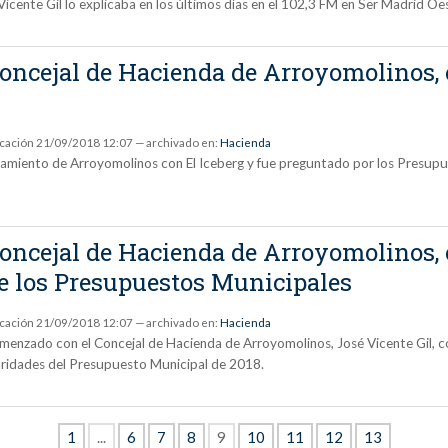
 Vicente Gil lo explicaba en los últimos días en el 102,3 FM en Ser Madrid Oe
Concejal de Hacienda de Arroyomolinos, 
8
icación
21/09/2018 12:07
— archivado en:
Hacienda
ntamiento de Arroyomolinos con El Iceberg y fue preguntado por los Presup
 Concejal de Hacienda de Arroyomolinos,
de los Presupuestos Municipales
icación
21/09/2018 12:07
— archivado en:
Hacienda
menzado con el Concejal de Hacienda de Arroyomolinos, José Vicente Gil, co
ioridades del Presupuesto Municipal de 2018.
1
...
6
7
8
9
10
11
12
13