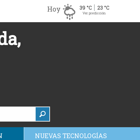
Hoy
39 °C
23 °C
Ver predicción
da,
N
NUEVAS TECNOLOGÍAS