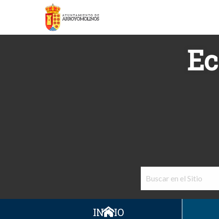
Ec
INICIO