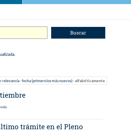
ualizada.
r
relevancia
·
fecha (primero los más nuevos)
·
alfabéticamente
ptiembre
enda
ltimo trámite en el Pleno