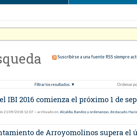
squeda
Suscribirse a una fuente RSS siempre act
Filtrar los resultados.
Ordenar po
del IBI 2016 comienza el próximo 1 de se
ón
21/09/2018 12:07
— archivado en:
Alcaldía
,
Bandos y ordenanzas
,
destacado
,
Haci
ntamiento de Arroyomolinos supera el ú