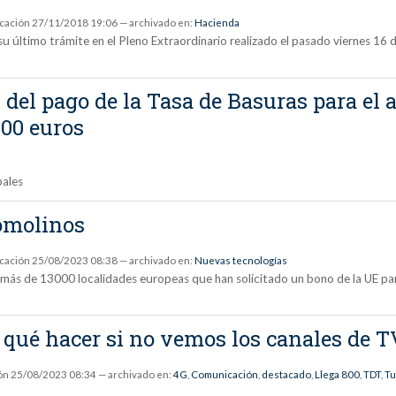
icación
27/11/2018 19:06
— archivado en:
Hacienda
 su último trámite en el Pleno Extraordinario realizado el pasado viernes 16
 del pago de la Tasa de Basuras para el
000 euros
pales
yomolinos
icación
25/08/2023 08:38
— archivado en:
Nuevas tecnologías
más de 13000 localidades europeas que han solicitado un bono de la UE para
: qué hacer si no vemos los canales de T
ón
25/08/2023 08:34
— archivado en:
4G
,
Comunicación
,
destacado
,
Llega 800
,
TDT
,
Tu