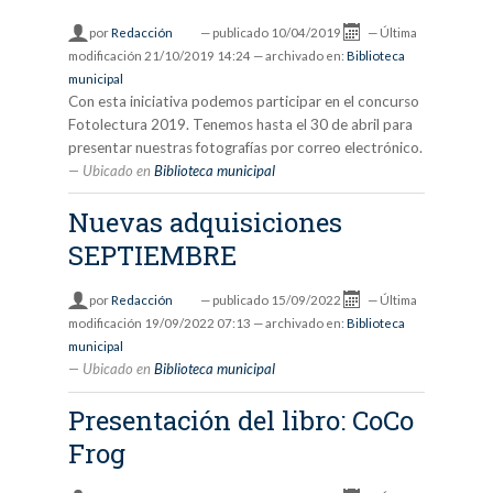
por
Redacción
—
publicado
10/04/2019
—
Última
modificación
21/10/2019 14:24
— archivado en:
Biblioteca
municipal
Con esta iniciativa podemos participar en el concurso
Fotolectura 2019. Tenemos hasta el 30 de abril para
presentar nuestras fotografías por correo electrónico.
Ubicado en
Biblioteca municipal
Nuevas adquisiciones
SEPTIEMBRE
por
Redacción
—
publicado
15/09/2022
—
Última
modificación
19/09/2022 07:13
— archivado en:
Biblioteca
municipal
Ubicado en
Biblioteca municipal
Presentación del libro: CoCo
Frog