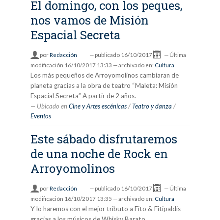
El domingo, con los peques,
nos vamos de Misión
Espacial Secreta
por
Redacción
—
publicado
16/10/2017
—
Última
modificación
16/10/2017 13:33
— archivado en:
Cultura
Los más pequeños de Arroyomolinos cambiaran de
planeta gracias a la obra de teatro “Maleta: Misión
Espacial Secreta” A partir de 2 años.
Ubicado en
Cine y Artes escénicas
/
Teatro y danza
/
Eventos
Este sábado disfrutaremos
de una noche de Rock en
Arroyomolinos
por
Redacción
—
publicado
16/10/2017
—
Última
modificación
16/10/2017 13:35
— archivado en:
Cultura
Y lo haremos con el mejor tributo a Fito & Fitipaldis
gracias a los músicos de Whisky Barato.