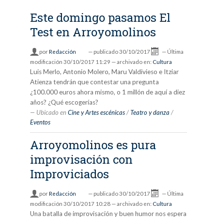
Este domingo pasamos El
Test en Arroyomolinos
por
Redacción
—
publicado
30/10/2017
—
Última
modificación
30/10/2017 11:29
— archivado en:
Cultura
Luis Merlo, Antonio Molero, Maru Valdivieso e Itziar
Atienza tendrán que contestar una pregunta
¿100.000 euros ahora mismo, o 1 millón de aquí a diez
años? ¿Qué escogerías?
Ubicado en
Cine y Artes escénicas
/
Teatro y danza
/
Eventos
Arroyomolinos es pura
improvisación con
Improviciados
por
Redacción
—
publicado
30/10/2017
—
Última
modificación
30/10/2017 10:28
— archivado en:
Cultura
Una batalla de improvisación y buen humor nos espera