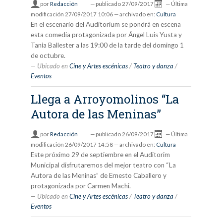
por
Redacción
—
publicado
27/09/2017
—
Última
modificación
27/09/2017 10:06
— archivado en:
Cultura
En el escenario del Auditorium se pondrá en escena
esta comedia protagonizada por Ángel Luis Yusta y
Tania Ballester a las 19:00 de la tarde del domingo 1
de octubre.
Ubicado en
Cine y Artes escénicas
/
Teatro y danza
/
Eventos
Llega a Arroyomolinos “La
Autora de las Meninas”
por
Redacción
—
publicado
26/09/2017
—
Última
modificación
26/09/2017 14:58
— archivado en:
Cultura
Este próximo 29 de septiembre en el Auditorim
Municipal disfrutaremos del mejor teatro con “La
Autora de las Meninas” de Ernesto Caballero y
protagonizada por Carmen Machi.
Ubicado en
Cine y Artes escénicas
/
Teatro y danza
/
Eventos