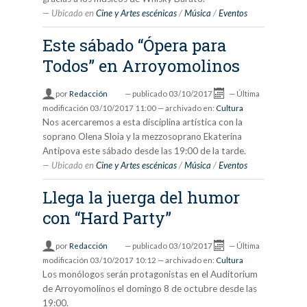
Ubicado en
Cine y Artes escénicas
/
Música
/
Eventos
Este sábado “Ópera para
Todos” en Arroyomolinos
por
Redacción
—
publicado
03/10/2017
—
Última
modificación
03/10/2017 11:00
— archivado en:
Cultura
Nos acercaremos a esta disciplina artística con la
soprano Olena Sloia y la mezzosoprano Ekaterina
Antipova este sábado desde las 19:00 de la tarde.
Ubicado en
Cine y Artes escénicas
/
Música
/
Eventos
Llega la juerga del humor
con “Hard Party”
por
Redacción
—
publicado
03/10/2017
—
Última
modificación
03/10/2017 10:12
— archivado en:
Cultura
Los monólogos serán protagonistas en el Auditorium
de Arroyomolinos el domingo 8 de octubre desde las
19:00.