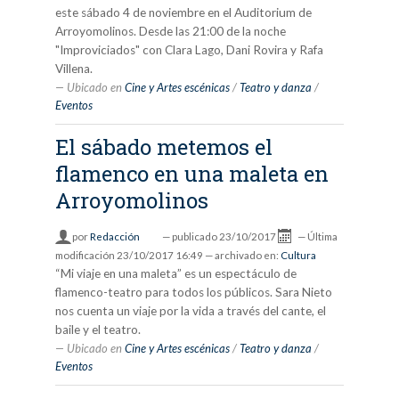
este sábado 4 de noviembre en el Auditorium de
Arroyomolinos. Desde las 21:00 de la noche
"Improviciados" con Clara Lago, Dani Rovira y Rafa
Villena.
Ubicado en
Cine y Artes escénicas
/
Teatro y danza
/
Eventos
El sábado metemos el
flamenco en una maleta en
Arroyomolinos
por
Redacción
—
publicado
23/10/2017
—
Última
modificación
23/10/2017 16:49
— archivado en:
Cultura
“Mi viaje en una maleta” es un espectáculo de
flamenco-teatro para todos los públicos. Sara Nieto
nos cuenta un viaje por la vida a través del cante, el
baile y el teatro.
Ubicado en
Cine y Artes escénicas
/
Teatro y danza
/
Eventos