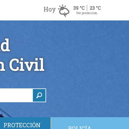
Hoy
39 °C
23 °C
Ver predicción
ad
 Civil
PROTECCIÓN
POLICÍA