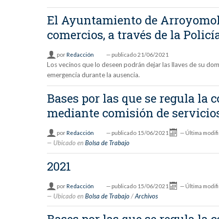
El Ayuntamiento de Arroyomoli
comercios, a través de la Policí
por
Redacción
—
publicado
21/06/2021
Los vecinos que lo deseen podrán dejar las llaves de su do
emergencia durante la ausencia.
Bases por las que se regula la
mediante comisión de servicio
por
Redacción
—
publicado
15/06/2021
—
Última modif
Ubicado en
Bolsa de Trabajo
2021
por
Redacción
—
publicado
15/06/2021
—
Última modif
Ubicado en
Bolsa de Trabajo
/
Archivos
Bases por las que se regula la