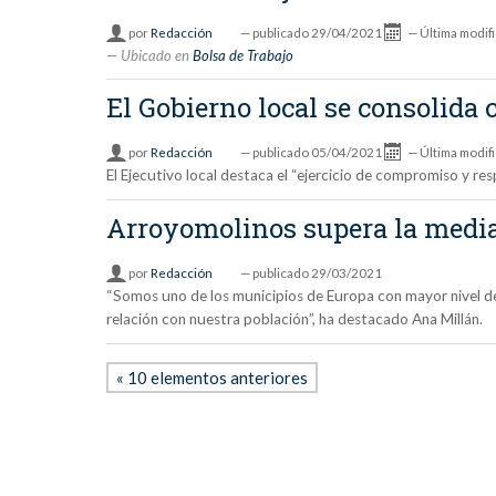
por
Redacción
—
publicado
29/04/2021
—
Última modif
Ubicado en
Bolsa de Trabajo
El Gobierno local se consolida
por
Redacción
—
publicado
05/04/2021
—
Última modif
El Ejecutivo local destaca el “ejercicio de compromiso y re
Arroyomolinos supera la media 
por
Redacción
—
publicado
29/03/2021
“Somos uno de los municipios de Europa con mayor nivel de
relación con nuestra población”, ha destacado Ana Millán.
« 10 elementos anteriores