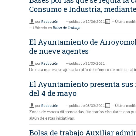
Consumo e Industria, mediante
por
Redacción
—
publicado
15/06/2021
—
Última modif
Ubicado en
Bolsa de Trabajo
El Ayuntamiento de Arroyomolin
de nueve agentes
por
Redacción
—
publicado
31/05/2021
De esta manera se ajusta la ratio del número de policías al
El Ayuntamiento presenta sus m
del 4 de mayo
por
Redacción
—
publicado
03/05/2021
—
Última modif
Zonas de espera diferenciadas, itinerarios circulares con 
algún de estas iniciativas.
Bolsa de trabajo Auxiliar admi