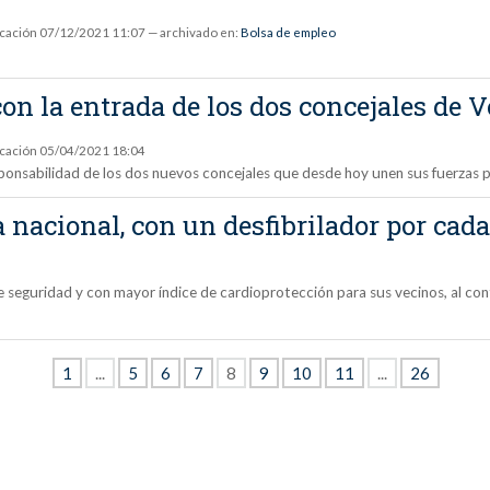
icación
07/12/2021 11:07
— archivado en:
Bolsa de empleo
 con la entrada de los dos concejales de
icación
05/04/2021 18:04
sponsabilidad de los dos nuevos concejales que desde hoy unen sus fuerzas p
nacional, con un desfibrilador por cada
 seguridad y con mayor índice de cardioprotección para sus vecinos, al con
1
...
5
6
7
8
9
10
11
...
26