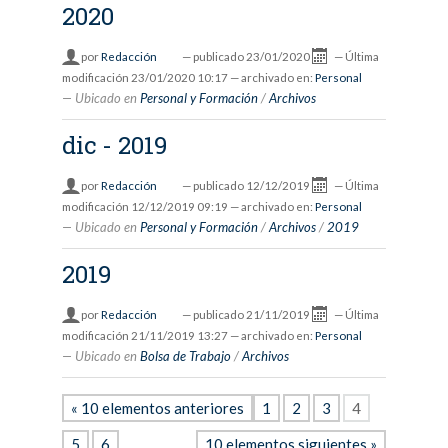
2020
por
Redacción
—
publicado
23/01/2020
—
Última
modificación
23/01/2020 10:17
— archivado en:
Personal
Ubicado en
Personal y Formación
/
Archivos
dic - 2019
por
Redacción
—
publicado
12/12/2019
—
Última
modificación
12/12/2019 09:19
— archivado en:
Personal
Ubicado en
Personal y Formación
/
Archivos
/
2019
2019
por
Redacción
—
publicado
21/11/2019
—
Última
modificación
21/11/2019 13:27
— archivado en:
Personal
Ubicado en
Bolsa de Trabajo
/
Archivos
« 10 elementos anteriores
1
2
3
4
5
6
10 elementos siguientes »