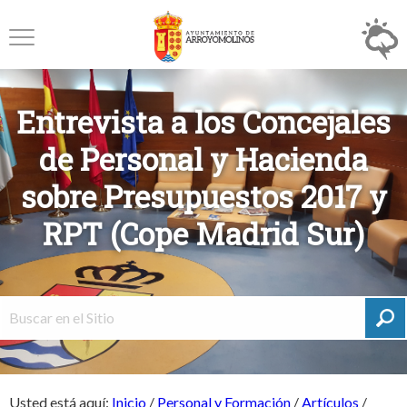
Entrevista a los Concejales
de Personal y Hacienda
sobre Presupuestos 2017 y
RPT (Cope Madrid Sur)
Usted está aquí:
Inicio
/
Personal y Formación
/
Artículos
/