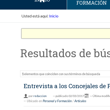
FORMACIÓN
Usted está aquí:
Inicio
Resultados de bú
1
elementos que coinciden con sus términos de búsqueda
Entrevista a los Concejales de
por
redaccion
—
publicado
02/03/2017
—
Última modifi
Ubicado en
Personal y Formación
/
Artículos