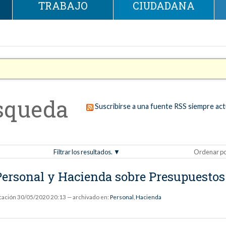
TRABAJO
CIUDADANA
squeda
Suscribirse a una fuente RSS siempre act
Filtrar los resultados.
Ordenar p
 Personal y Hacienda sobre Presupuesto
cación
30/05/2020 20:13
— archivado en:
Personal
,
Hacienda