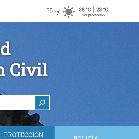
Hoy
38 °C
23 °C
Ver predicción
ad
 Civil
PROTECCIÓN
POLICÍA