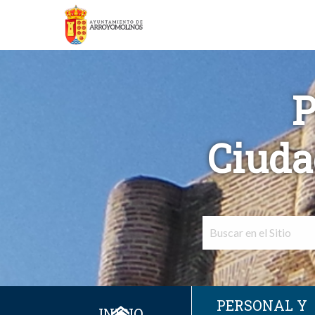
P
Ciuda
PERSONAL Y
INICIO