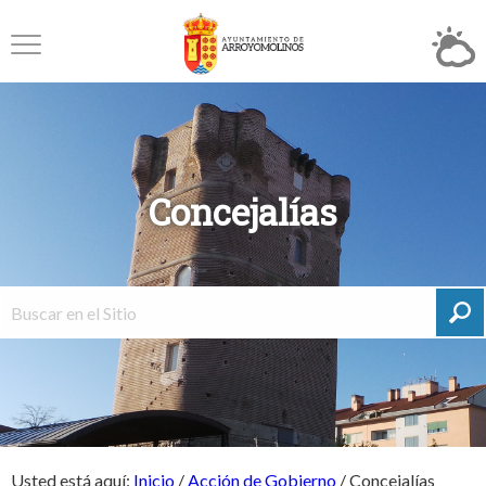
Concejalías
Usted está aquí:
Inicio
/
Acción de Gobierno
/
Concejalías