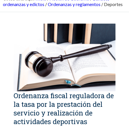
ordenanzas y edictos
/
Ordenanzas y reglamentos
/
Deportes
Ordenanza fiscal reguladora de
la tasa por la prestación del
servicio y realización de
actividades deportivas