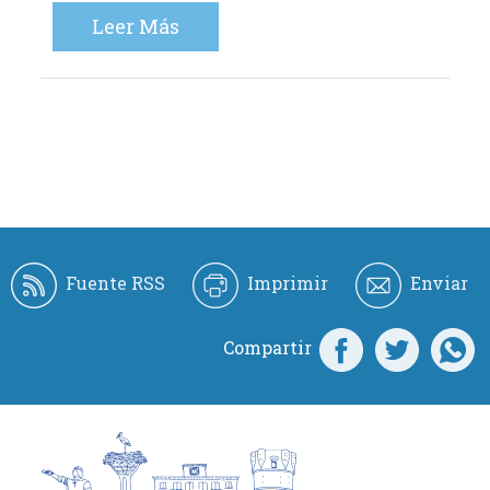
Leer Más
Fuente RSS
Imprimir
Enviar
Compartir