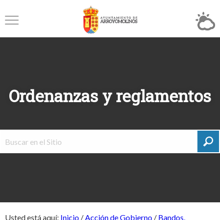
Ordenanzas y reglamentos
Usted está aquí:
Inicio
/
Acción de Gobierno
/
Bandos,