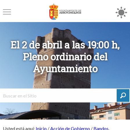
El 2 de abril a las 19:00 h,
Pleno ordinario del
Ayuntamiento
Usted está aquí:
Inicio
/
Acción de Gobierno
/
Bandos,