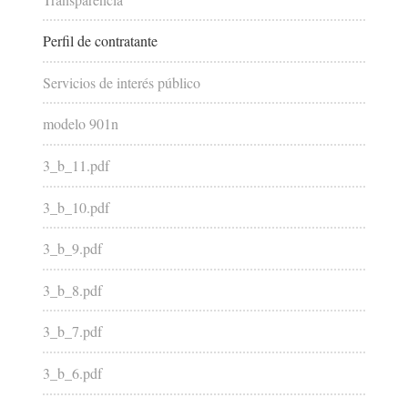
Perfil de contratante
Servicios de interés público
modelo 901n
3_b_11.pdf
3_b_10.pdf
3_b_9.pdf
3_b_8.pdf
3_b_7.pdf
3_b_6.pdf