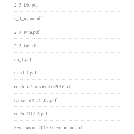
2_5_icio.pdf
2_4_iivtnu.pdf
2_3_ivtm.pdf
2_2_iae.pdf
ibi_1.pdf
fiscal_1.pdf
edictopo24noviembre2016.pdf
ExtractoP.O.28.07.pdf
edicto291216.pdf
Semanasanta2016Arroyomolinos.pdf