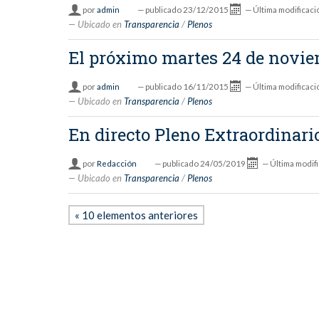
por
admin
—
publicado
23/12/2015
—
Última modificaci
Ubicado en
Transparencia
/
Plenos
El próximo martes 24 de novie
por
admin
—
publicado
16/11/2015
—
Última modificaci
Ubicado en
Transparencia
/
Plenos
En directo Pleno Extraordinario
por
Redacción
—
publicado
24/05/2019
—
Última modif
Ubicado en
Transparencia
/
Plenos
« 10 elementos anteriores