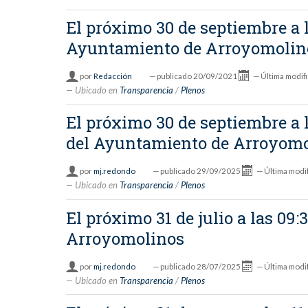
El próximo 30 de septiembre a l
Ayuntamiento de Arroyomolin
por
Redacción
—
publicado
20/09/2021
—
Última modif
Ubicado en
Transparencia
/
Plenos
El próximo 30 de septiembre a l
del Ayuntamiento de Arroyom
por
mj.redondo
—
publicado
29/09/2025
—
Última modi
Ubicado en
Transparencia
/
Plenos
El próximo 31 de julio a las 09
Arroyomolinos
por
mj.redondo
—
publicado
28/07/2025
—
Última modi
Ubicado en
Transparencia
/
Plenos