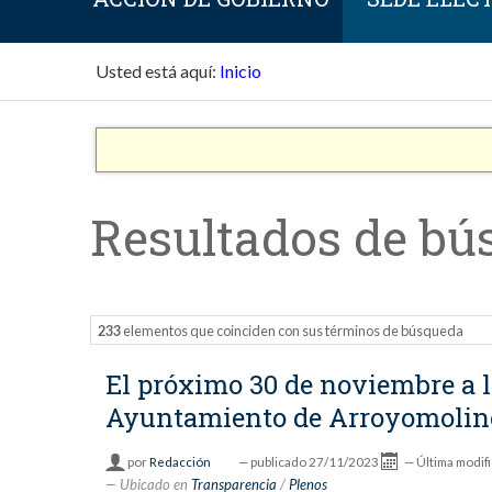
Usted está aquí:
Inicio
Resultados de bú
233
elementos que coinciden con sus términos de búsqueda
El próximo 30 de noviembre a la
Ayuntamiento de Arroyomolin
por
Redacción
—
publicado
27/11/2023
—
Última modif
Ubicado en
Transparencia
/
Plenos