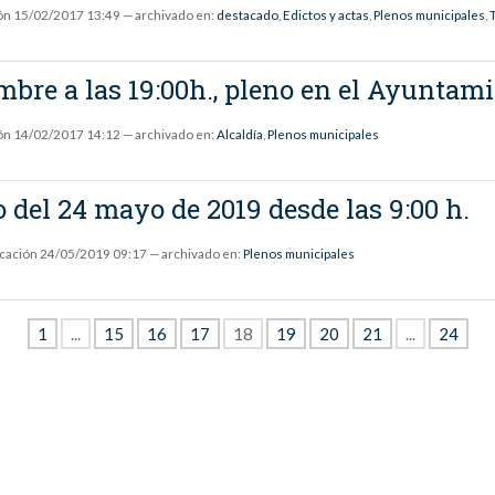
ón
15/02/2017 13:49
— archivado en:
destacado
,
Edictos y actas
,
Plenos municipales
,
mbre a las 19:00h., pleno en el Ayunta
ón
14/02/2017 14:12
— archivado en:
Alcaldía
,
Plenos municipales
 del 24 mayo de 2019 desde las 9:00 h.
icación
24/05/2019 09:17
— archivado en:
Plenos municipales
1
...
15
16
17
18
19
20
21
...
24