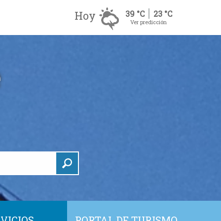
Hoy
39 °C
23 °C
Ver predicción
VICIOS
PORTAL DE TURISMO