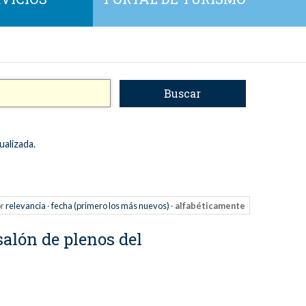
ualizada.
r
relevancia
·
fecha (primero los más nuevos)
·
alfabéticamente
salón de plenos del