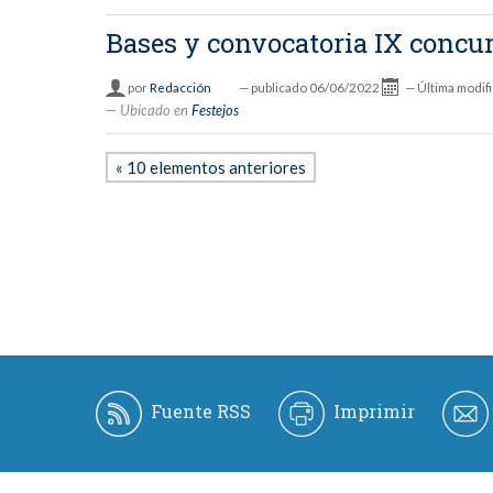
Bases y convocatoria IX conc
por
Redacción
—
publicado
06/06/2022
—
Última modif
Ubicado en
Festejos
« 10 elementos anteriores
Fuente RSS
Imprimir