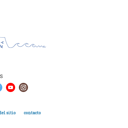
S
el sitio
contacto