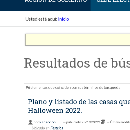
Usted está aquí:
Inicio
Resultados de bú
96
elementos que coinciden con sus términos de búsqueda
Plano y listado de las casas q
Halloween 2022.
por
Redacción
—
publicado
28/10/2022
—
Última modif
Ubicado en
Festejos