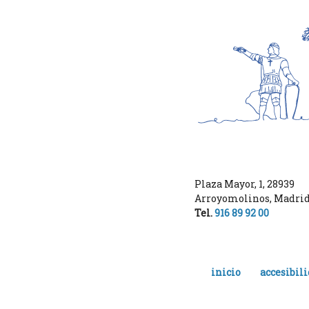
Plaza Mayor, 1
,
28939
Arroyomolinos
,
Madri
Tel.
916 89 92 00
inicio
accesibil