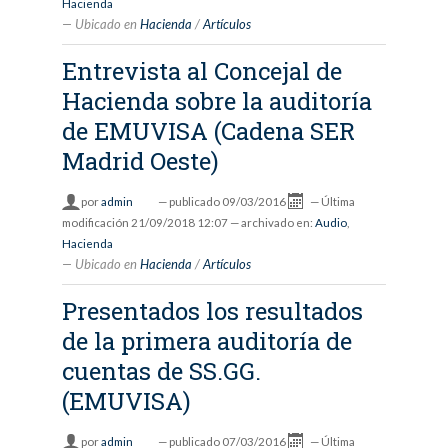
Hacienda
Ubicado en
Hacienda
/
Artículos
Entrevista al Concejal de
Hacienda sobre la auditoría
de EMUVISA (Cadena SER
Madrid Oeste)
por
admin
—
publicado
09/03/2016
—
Última
modificación
21/09/2018 12:07
— archivado en:
Audio
,
Hacienda
Ubicado en
Hacienda
/
Artículos
Presentados los resultados
de la primera auditoría de
cuentas de SS.GG.
(EMUVISA)
por
admin
—
publicado
07/03/2016
—
Última