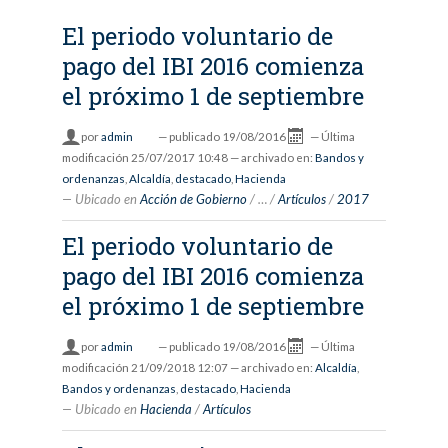
El periodo voluntario de
pago del IBI 2016 comienza
el próximo 1 de septiembre
por
admin
—
publicado
19/08/2016
—
Última
modificación
25/07/2017 10:48
— archivado en:
Bandos y
ordenanzas
,
Alcaldía
,
destacado
,
Hacienda
Ubicado en
Acción de Gobierno
/
…
/
Artículos
/
2017
El periodo voluntario de
pago del IBI 2016 comienza
el próximo 1 de septiembre
por
admin
—
publicado
19/08/2016
—
Última
modificación
21/09/2018 12:07
— archivado en:
Alcaldía
,
Bandos y ordenanzas
,
destacado
,
Hacienda
Ubicado en
Hacienda
/
Artículos