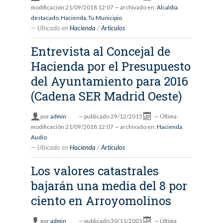
modificación
21/09/2018 12:07
— archivado en:
Alcaldía
,
destacado
,
Hacienda
,
Tu Municipio
Ubicado en
Hacienda
/
Artículos
Entrevista al Concejal de
Hacienda por el Presupuesto
del Ayuntamiento para 2016
(Cadena SER Madrid Oeste)
por
admin
—
publicado
29/12/2015
—
Última
modificación
21/09/2018 12:07
— archivado en:
Hacienda
,
Audio
Ubicado en
Hacienda
/
Artículos
Los valores catastrales
bajarán una media del 8 por
ciento en Arroyomolinos
por
admin
—
publicado
30/11/2001
—
Última