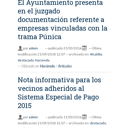
El Ayuntamiento presenta
en el juzgado
documentación referente a
empresas vinculadas con la
trama Púnica
por
admin
—
publicado
31/03/2016
—
Última
modificación
21/09/2018 12:07
— archivado en:
Alcaldía
,
destacado
,
Hacienda
Ubicado en
Hacienda
/
Artículos
Nota informativa para los
vecinos adheridos al
Sistema Especial de Pago
2015
por
admin
—
publicado
11/03/2016
—
Última
modificación
21/09/2018 12:07
— archivado en:
destacado
,