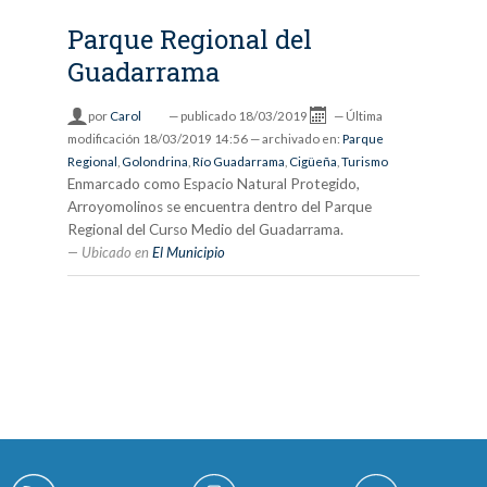
Parque Regional del
Guadarrama
por
Carol
—
publicado
18/03/2019
—
Última
modificación
18/03/2019 14:56
— archivado en:
Parque
Regional
,
Golondrina
,
Río Guadarrama
,
Cigüeña
,
Turismo
Enmarcado como Espacio Natural Protegido,
Arroyomolinos se encuentra dentro del Parque
Regional del Curso Medio del Guadarrama.
Ubicado en
El Municipio