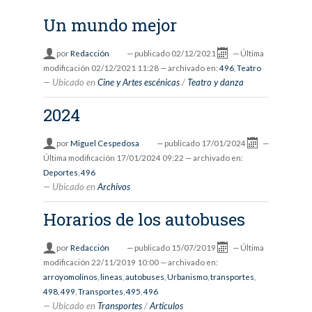
Un mundo mejor
por
Redacción
—
publicado
02/12/2021
—
Última
modificación
02/12/2021 11:28
— archivado en:
496
,
Teatro
Ubicado en
Cine y Artes escénicas
/
Teatro y danza
2024
por
Miguel Cespedosa
—
publicado
17/01/2024
—
Última modificación
17/01/2024 09:22
— archivado en:
Deportes
,
496
Ubicado en
Archivos
Horarios de los autobuses
por
Redacción
—
publicado
15/07/2019
—
Última
modificación
22/11/2019 10:00
— archivado en:
arroyomolinos
,
lineas
,
autobuses
,
Urbanismo
,
transportes
,
498
,
499
,
Transportes
,
495
,
496
Ubicado en
Transportes
/
Artículos