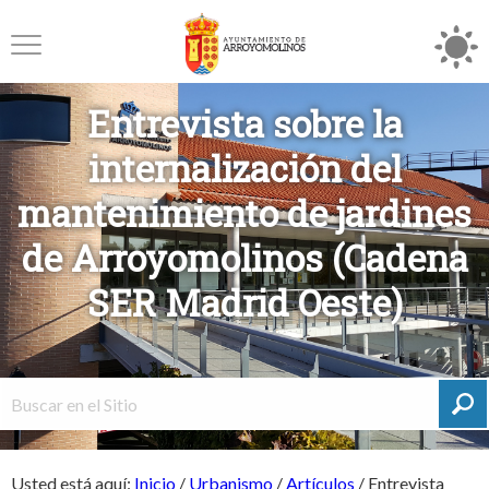
Entrevista sobre la
internalización del
mantenimiento de jardines
de Arroyomolinos (Cadena
SER Madrid Oeste)
Usted está aquí:
Inicio
/
Urbanismo
/
Artículos
/
Entrevista