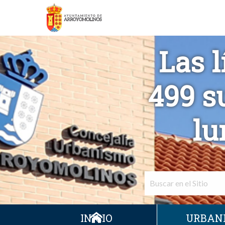
Las l
499 s
lu
INICIO
URBAN