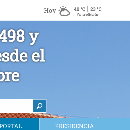
Hoy
40 °C
23 °C
Ver predicción
 498 y
sde el
bre
PORTAL
PRESIDENCIA