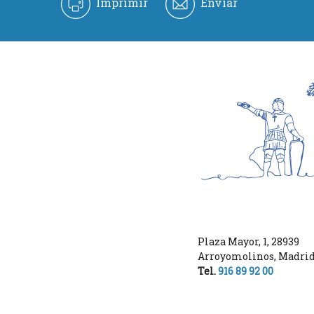
Imprimir
Enviar
Plaza Mayor, 1
,
28939
Arroyomolinos
,
Madri
Tel.
916 89 92 00