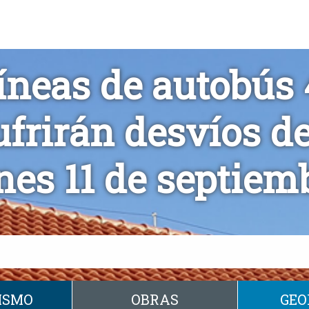
íneas de autobús
ufrirán desvíos de
nes 11 de septiem
ISMO
OBRAS
GEO