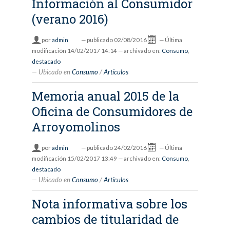
Información al Consumidor
(verano 2016)
por
admin
—
publicado
02/08/2016
—
Última
modificación
14/02/2017 14:14
— archivado en:
Consumo
,
destacado
Ubicado en
Consumo
/
Artículos
Memoria anual 2015 de la
Oficina de Consumidores de
Arroyomolinos
por
admin
—
publicado
24/02/2016
—
Última
modificación
15/02/2017 13:49
— archivado en:
Consumo
,
destacado
Ubicado en
Consumo
/
Artículos
Nota informativa sobre los
cambios de titularidad de