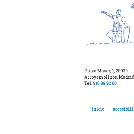
Plaza Mayor, 1
,
28939
Arroyomolinos
,
Madri
Tel.
916 89 92 00
inicio
accesibil