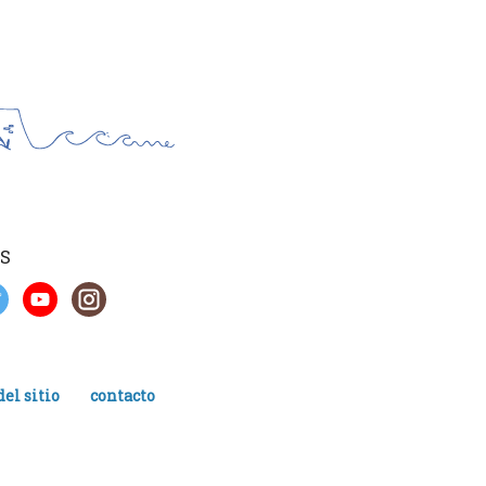
S
el sitio
contacto