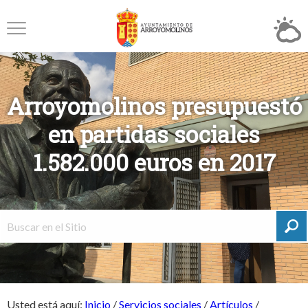
Arroyomolinos presupuestó
en partidas sociales
1.582.000 euros en 2017
Usted está aquí:
Inicio
/
Servicios sociales
/
Artículos
/