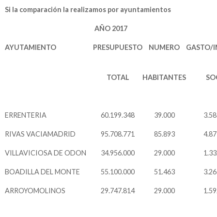
Si la comparación la realizamos por ayuntamientos
AÑO 2017
AYUTAMIENTO
PRESUPUESTO
NUMERO
GASTO/I
TOTAL
HABITANTES
SO
ERRENTERIA
60.199.348
39.000
3.58
RIVAS VACIAMADRID
95.708.771
85.893
4.87
VILLAVICIOSA DE ODON
34.956.000
29.000
1.33
BOADILLA DEL MONTE
55.100.000
51.463
3.26
ARROYOMOLINOS
29.747.814
29.000
1.59