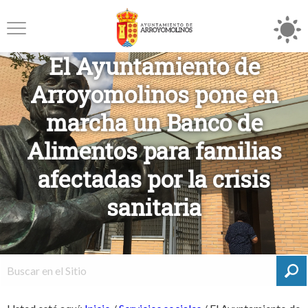
El Ayuntamiento de
Arroyomolinos pone en
marcha un Banco de
Alimentos para familias
afectadas por la crisis
sanitaria