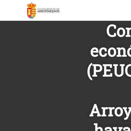
Con
econó
(PEUC
Arroy
haya