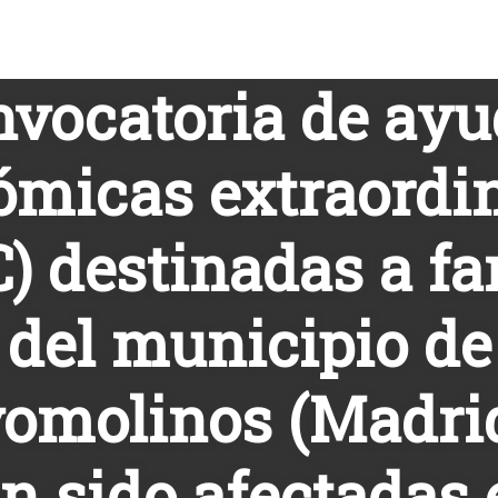
vocatoria de ay
micas extraordi
) destinadas a fa
del municipio de
omolinos (Madri
n sido afectadas 