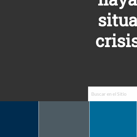
situ
crisi