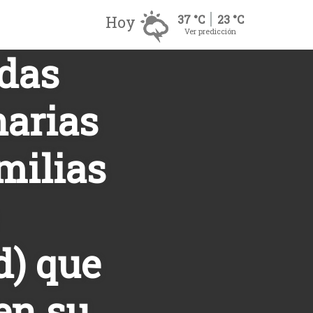
Hoy
37 °C
23 °C
Ver predicción
udas
narias
milias
d) que
en su