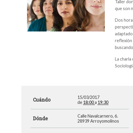
Taller do
que son n
Dos horas
perspecti
adaptado 
reflexión
buscando
La charla
Sociologí
15/03/2017
Cuándo
de
18:00
a
19:30
Calle Navalcarnero, 6.
Dónde
28939 Arroyomolinos