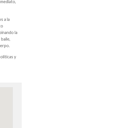
nmediato,
s a la
to
binando la
baile,
uerpo.
olíticas y