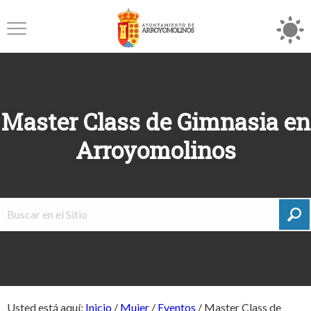
Master Class de Gimnasia en
Arroyomolinos
Usted está aquí:
Inicio
/
Mujer
/
Eventos
/
Master Class de