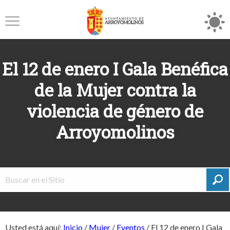
El 12 de enero I Gala Benéfica
de la Mujer contra la
violencia de género de
Arroyomolinos
Usted está aquí:
Inicio
/
Mujer
/
Eventos
/
El 12 de enero I Gala