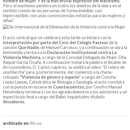
nombre de mujer. Y es la más brutal expresión del machismo.
Pero el machismo penetra en todos los ámbitos de la vida y en el
sentido común de las personas de forma invisible, casi
imperceptible, con unas consecuencias nefastas para las mujeres y
niñas".
El acto central que se celebrará esta tarde se iniciará con la
interpretación por parte del Coro del Colegio Pasteur
de la
canción
Que Nadie
, de Manuel Carrasco, y a continuación se dará la
bienvenida y lectura a la
Declaración Institucional contra La
Violencia Machista,
a cargo de la Concejal Delegada de Mujer, Dña.
Raquel García Ocaña. A continuación tomará la palabra el Alcalde de
Arroyomolinos, D. Carlos ruipérez, se emitirá el vídeo “El relato de
una Marcha” para, posteriormente, dar comienzo a la charla-
coloquio
“Violencia de género y especie
” a cargo de Concha
López Llamas, Catedrática de Biología y Geología. el acto concluirá
con la puesta en escena de
Cuentacuentos,
por Onofre Manuel
Menéndezy terminará con los agradecimientos a los asistentes y un
espectáculo final a cargo del Ballet Inquietudes titulado
Sinsabores
.
archivado en:
Mujer