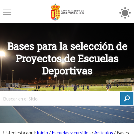
Bases para la selección de
Proyectos de Escuelas
Deportivas
Usted está aquí:
Inicio
/
Escuelas y cursillos
/
Artículos
/
Bases