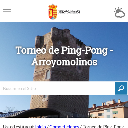
Torneo de Ping-Pong -
Arroyomolinos
Usted está aquí:
Inicio
/
Competiciones
/
Torneo de Ping-Pong