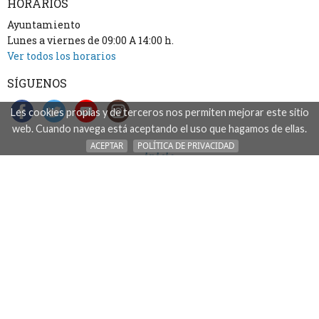
HORARIOS
Ayuntamiento
Lunes a viernes de 09:00 A 14:00 h.
Ver todos los horarios
SÍGUENOS
Les cookies propias y de terceros nos permiten mejorar este sitio
web. Cuando navega está aceptando el uso que hagamos de ellas.
ACEPTAR
POLÍTICA DE PRIVACIDAD
inicio
accesibilidad
aviso legal: acceso, uso y tratamiento de datos
mapa del sitio
contacto