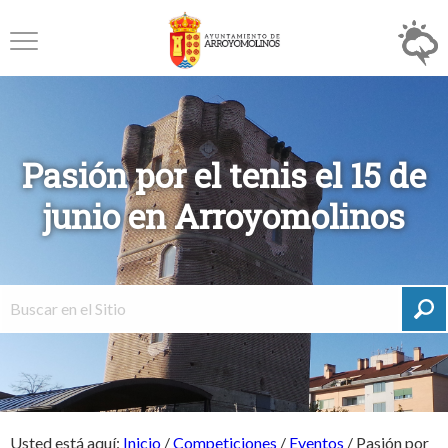
Pasión por el tenis el 15 de
junio en Arroyomolinos
Usted está aquí:
Inicio
/
Competiciones
/
Eventos
/
Pasión por