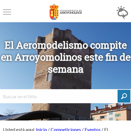
El Aeromodelismo compite
en Arroyomolinos este fin de
semana
Usted está aquí:
Inicio
/
Competiciones
/
Eventos
/
El