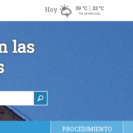
Hoy
39 °C
23 °C
Ver predicción
n las
s
PROCEDIMIENTO