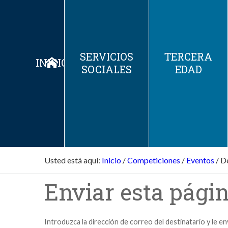
SERVICIOS
TERCERA
INICIO
SOCIALES
EDAD
Usted está aquí:
Inicio
/
Competiciones
/
Eventos
/
De
Enviar esta págin
Introduzca la dirección de correo del destinatario y le e