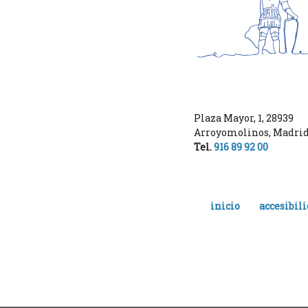
Plaza Mayor, 1
,
28939
Arroyomolinos
,
Madri
Tel.
916 89 92 00
inicio
accesibil