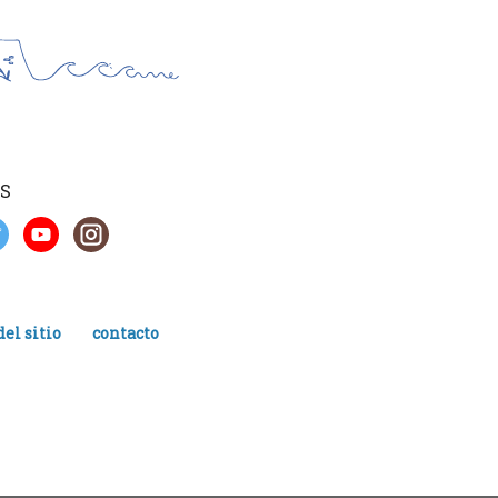
S
el sitio
contacto