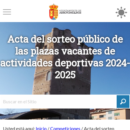
Acta del sorteo público de
las plazas vacantes de
actividades deportivas 2024-
2025
Usted está aquí:
Inicio
/
Competiciones
/
Acta del sorteo