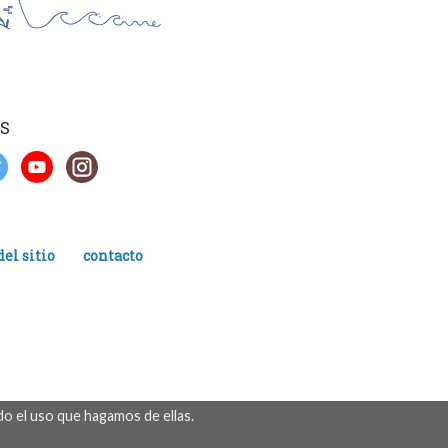
S
el sitio
contacto
o el uso que hagamos de ellas.