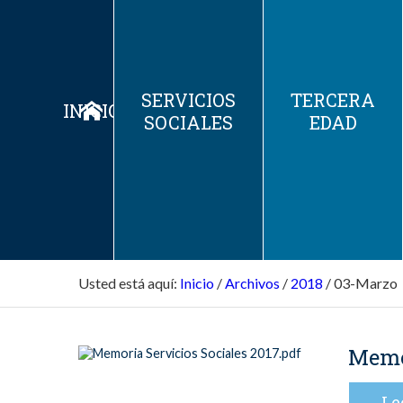
SERVICIOS
TERCERA
INICIO
SOCIALES
EDAD
Usted está aquí:
Inicio
/
Archivos
/
2018
/
03-Marzo
Memor
Le