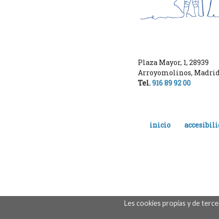
Plaza Mayor, 1
,
28939
Arroyomolinos
,
Madri
Tel.
916 89 92 00
inicio
accesibil
Les cookies propias y de terc