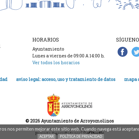
HORARIOS
SÍGUENO
d
Ayuntamiento
Lunes a viernes de 09:00 A 14:00 h.
Ver todos los horarios
idad
aviso legal: acceso, uso y tratamiento de datos
mapa d
© 2026 Ayuntamiento de Arroyomolinos
eros nos permiten mejorar este sitio web. Cuando navega está aceptand
Proyecto desarrollado por
ACEPTAR
POLÍTICA DE PRIVACIDAD