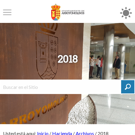
2018
Usted está aquí:
Inicio
/
Hacienda
/
Archivos
/
2018