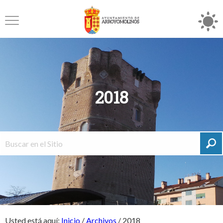
2018
Usted está aquí:
Inicio
/
Archivos
/
2018