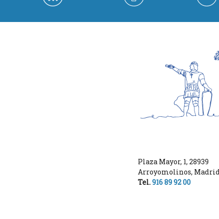
Plaza Mayor, 1
,
28939
Arroyomolinos
,
Madri
Tel.
916 89 92 00