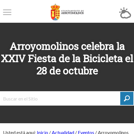
Arroyomolinos celebra la
XXIV Fiesta de la Bicicleta el
28 de octubre
Usted está aquí:
Inicio
/
Actualidad
/
Eventos
/
Arroyomolinos